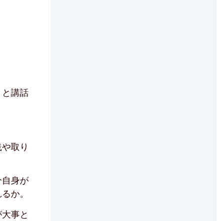
。と講話
践や取り
分自身が
れるか。
が大事と