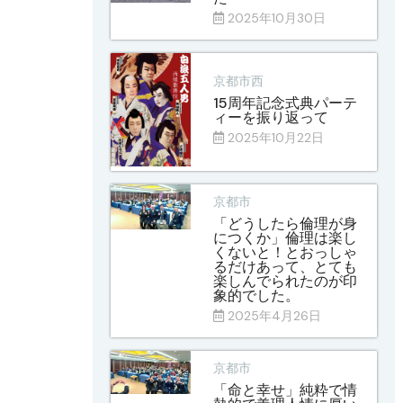
2025年10月30日
京都市西
15周年記念式典パーテ
ィーを振り返って
2025年10月22日
京都市
「どうしたら倫理が身
につくか」倫理は楽し
くないと！とおっしゃ
るだけあって、とても
楽しんでられたのが印
象的でした。
2025年4月26日
京都市
「命と幸せ」純粋で情