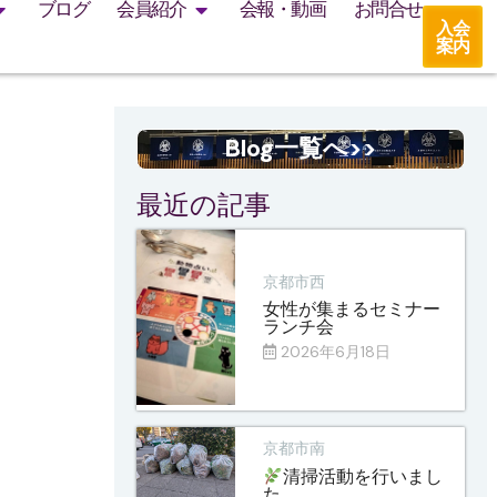
ブログ
会員紹介
会報・動画
お問合せ
入会
案内
Blog一覧へ>>
最近の記事
京都市西
女性が集まるセミナー
ランチ会
2026年6月18日
京都市南
清掃活動を行いまし
た