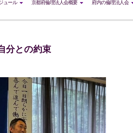
ジュール
京都府倫理法人会概要
府内の倫理法人会
自分との約束