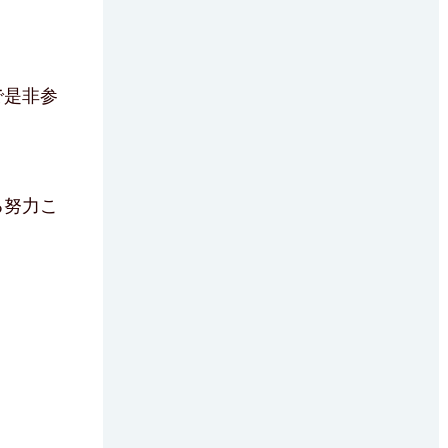
で是非参
る努力こ