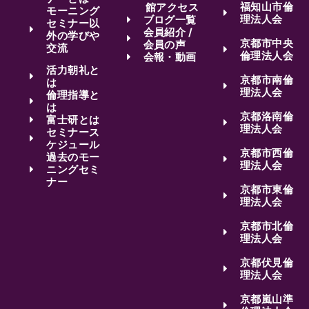
福知山市倫
館アクセス
モーニング
理法人会
ブログ一覧
セミナー以
会員紹介 /
外の学びや
京都市中央
会員の声
交流
倫理法人会
会報・動画
活力朝礼と
京都市南倫
は
理法人会
倫理指導と
は
京都洛南倫
富士研とは
理法人会
セミナース
ケジュール
京都市西倫
過去のモー
理法人会
ニングセミ
ナー
京都市東倫
理法人会
京都市北倫
理法人会
京都伏見倫
理法人会
京都嵐山準