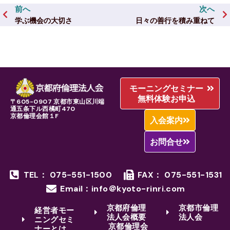
前へ
次へ
学ぶ機会の大切さ
日々の善行を積み重ねて
モーニングセミナー
無料体験お申込
〒605-0907 京都市東山区川端
通五条下ル西橘町470
京都倫理会館１F
入会案内
お問合せ
TEL： 075-551-1500
FAX： 075-551-1531
Email：info＠kyoto-rinri.com
京都府倫理
京都市倫理
経営者モー
法人会概要
法人会
ニングセミ
京都倫理会
ナーとは