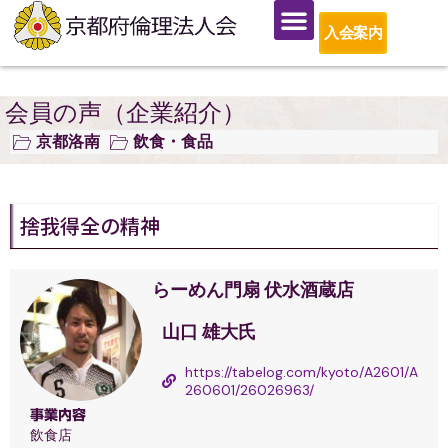
入会案内
会員の声（企業紹介）
京都洛南
飲食・食品
捨我得全の精神
らーめん門扇 伏水酒蔵店
山口 雄大氏
https://tabelog.com/kyoto/A2601/A
260601/26026963/
事業内容
飲食店