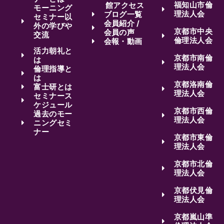
福知山市倫
館アクセス
モーニング
理法人会
ブログ一覧
セミナー以
会員紹介 /
外の学びや
京都市中央
会員の声
交流
倫理法人会
会報・動画
活力朝礼と
京都市南倫
は
理法人会
倫理指導と
は
京都洛南倫
富士研とは
理法人会
セミナース
ケジュール
京都市西倫
過去のモー
理法人会
ニングセミ
ナー
京都市東倫
理法人会
京都市北倫
理法人会
京都伏見倫
理法人会
京都嵐山準