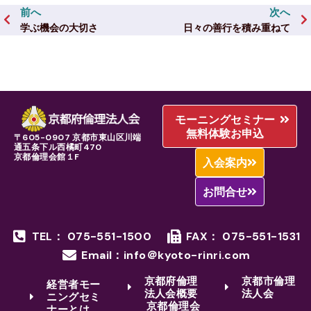
前へ
次へ
学ぶ機会の大切さ
日々の善行を積み重ねて
モーニングセミナー
無料体験お申込
〒605-0907 京都市東山区川端
通五条下ル西橘町470
京都倫理会館１F
入会案内
お問合せ
TEL： 075-551-1500
FAX： 075-551-1531
Email：info＠kyoto-rinri.com
京都府倫理
京都市倫理
経営者モー
法人会概要
法人会
ニングセミ
京都倫理会
ナーとは