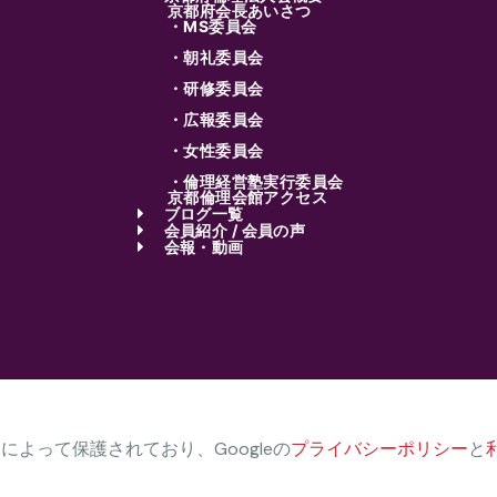
京都府会長あいさつ
・MS委員会
・朝礼委員会
・研修委員会
・広報委員会
・女性委員会
・倫理経営塾実行委員会
京都倫理会館アクセス
ブログ一覧
会員紹介 / 会員の声
会報・動画
HAによって保護されており、Googleの
プライバシーポリシー
と