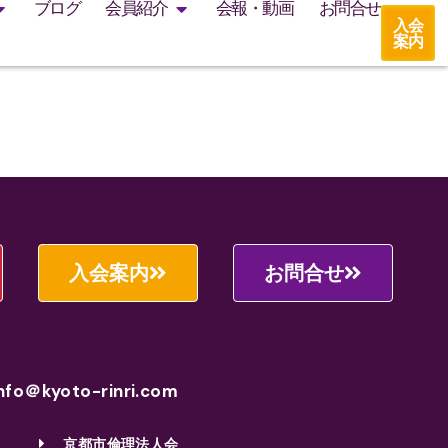
ブログ
会員紹介
会報・動画
お問合せ
入会
案内
入会案内
お問合せ
nfo＠kyoto-rinri.com
京都市倫理法人会